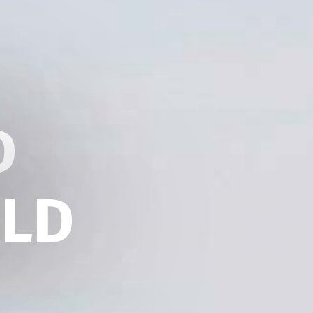
D
ELD