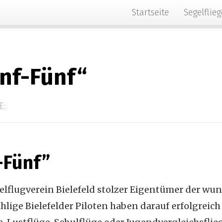
Startseite
Segelflie
ünf-Fünf“
E:
-Fünf”
egelflugverein Bielefeld stolzer Eigentümer der 
lige Bielefelder Piloten haben darauf erfolgreic